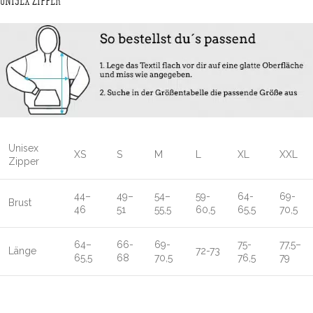
UNISEX ZIPPER
Unisex
XS
S
M
L
XL
XXL
Zipper
44–
49–
54–
59-
64-
69-
Brust
46
51
55,5
60,5
65,5
70,5
64–
66-
69-
75-
77,5–
Länge
72-73
65,5
68
70,5
76,5
79