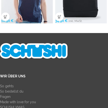
34,90
€
18,90
€
inkl. MwSt.
inkl. MwSt.
WIR ÜBER UNS
So gehts
So bestellst du
Fragen
Made with love for you
SCHUSHI XMAS