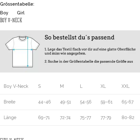
Grössentabelle:
Boy
Girl
BOY V-NECK
Boy V-Neck
S
M
L
XL
XXL
Breite
44–46
49-51
54-56
59–61
65-67
Länge
69–71
72-74
75–77
77-79
80-82