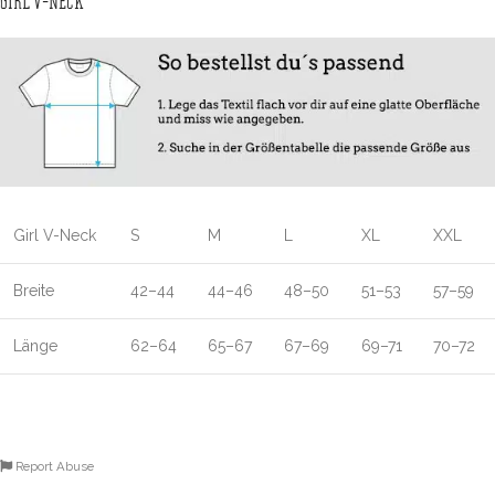
GIRL V-NECK
Girl V-Neck
S
M
L
XL
XXL
Breite
42–44
44–46
48–50
51–53
57–59
Länge
62–64
65–67
67–69
69–71
70–72
Report Abuse