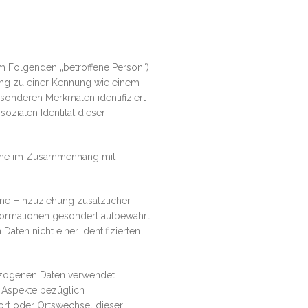
(im Folgenden „betroffene Person“)
dnung zu einer Kennung wie einem
onderen Merkmalen identifiziert
ozialen Identität dieser
reihe im Zusammenhang mit
ne Hinzuziehung zusätzlicher
nformationen gesondert aufbewahrt
ten nicht einer identifizierten
bezogenen Daten verwendet
m Aspekte bezüglich
tsort oder Ortswechsel dieser