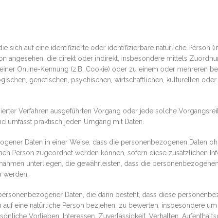
 sich auf eine identifizierte oder identifizierbare natürliche Person 
erson angesehen, die direkt oder indirekt, insbesondere mittels Zuor
einer Online-Kennung (z.B. Cookie) oder zu einem oder mehreren bes
schen, genetischen, psychischen, wirtschaftlichen, kulturellen oder s
atisierter Verfahren ausgeführten Vorgang oder jede solche Vorgangs
nd umfasst praktisch jeden Umgang mit Daten.
ogener Daten in einer Weise, dass die personenbezogenen Daten oh
fenen Person zugeordnet werden können, sofern diese zusätzlichen I
hmen unterliegen, die gewährleisten, dass die personenbezogenen Da
n werden.
ung personenbezogener Daten, die darin besteht, dass diese personen
 auf eine natürliche Person beziehen, zu bewerten, insbesondere u
rsönliche Vorlieben, Interessen, Zuverlässigkeit, Verhalten, Aufenthal