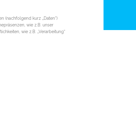
n (nachfolgend kurz „Daten“)
epräsenzen, wie z.B. unser
ichkeiten, wie z.B. „Verarbeitung“