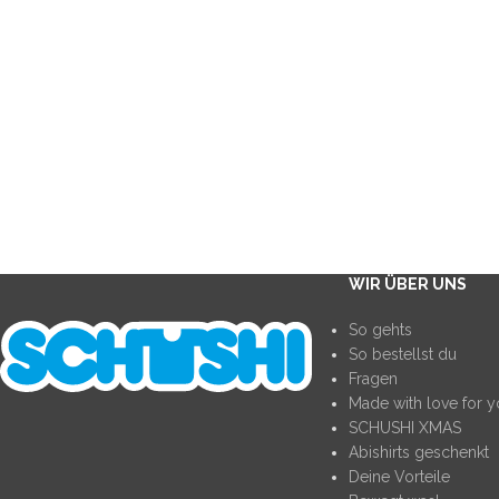
2017
SCHUSHI
Diner
WIR ÜBER UNS
So gehts
So bestellst du
Fragen
Made with love for 
SCHUSHI XMAS
Abishirts geschenkt
Deine Vorteile