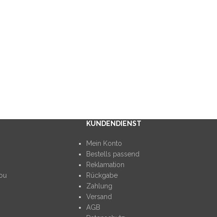
KUNDENDIENST
Mein Konto
Bestells passend
Reklamation
you
Rückgabe
Zahlung
Versand
AGB