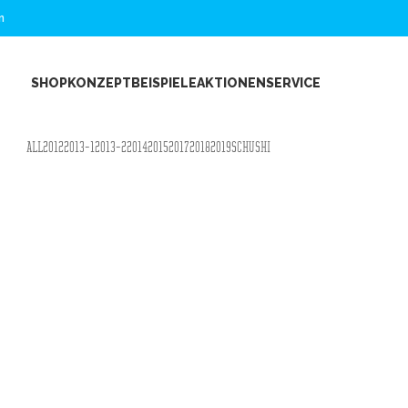
n
SHOP
KONZEPT
BEISPIELE
AKTIONEN
SERVICE
ALL
2012
2013-1
2013-2
2014
2015
2017
2018
2019
SCHUSHI